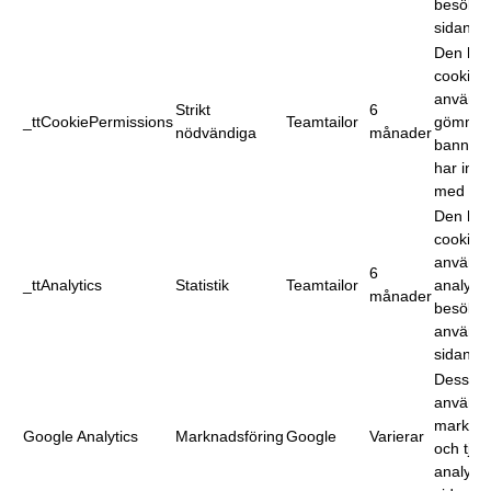
besökarn
sidan.
Den här
cookien
används 
Strikt
6
_ttCookiePermissions
Teamtailor
gömma 
nödvändiga
månader
bannern
har inte
med de
Den här
cookien
används 
6
_ttAnalytics
Statistik
Teamtailor
analyse
månader
besökar
använd
sidan.
Dessa c
används
marknad
Google Analytics
Marknadsföring
Google
Varierar
och tjän
analys 