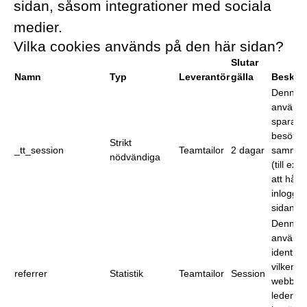
sidan, såsom integrationer med sociala
medier.
Vilka cookies används på den här sidan?
Slutar
Namn
Typ
Leverantör
gälla
Beskri
Denna c
används 
spara e
besökar
Strikt
_tt_session
Teamtailor
2 dagar
samma
nödvändiga
(till exe
att hålla
inlogga
sidan).
Denna c
används 
identifie
vilken
referrer
Statistik
Teamtailor
Session
webblä
leder