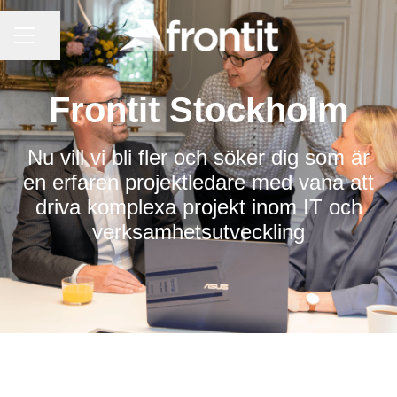
KARRIÄRMENY
Dela sidan
Frontit Stockholm
Nu vill vi bli fler och söker dig som är
en erfaren projektledare med vana att
driva komplexa projekt inom IT och
verksamhetsutveckling